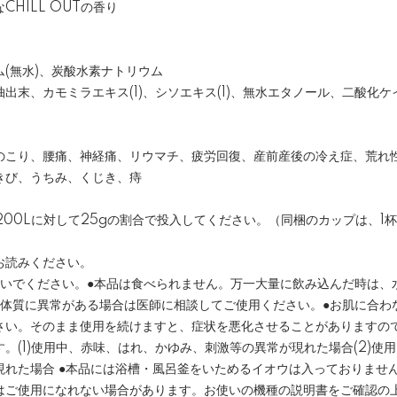
HILL OUTの香り
）
(無水)、炭酸水素ナトリウム
出末、カモミラエキス(1)、シソエキス(1)、無水エタノール、二酸化ケ
のこり、腰痛、神経痛、リウマチ、疲労回復、産前産後の冷え症、荒れ
きび、うちみ、くじき、痔
～200Lに対して25gの割合で投入してください。（同梱のカップは、1杯
お読みください。
ないでください。●本品は食べられません。万一大量に飲み込んだ時は、
は体質に異常がある場合は医師に相談してご使用ください。●お肌に合わ
さい。そのまま使用を続けますと、症状を悪化させることがありますの
。(1)使用中、赤味、はれ、かゆみ、刺激等の異常が現れた場合(2)使
れた場合 ●本品には浴槽・風呂釜をいためるイオウは入っておりません
はご使用になれない場合があります。お使いの機種の説明書をご確認の