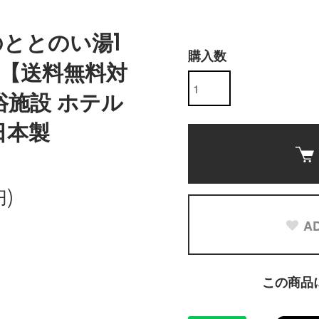
のととのい湯1
購入数
）【送料無料対
浴施設 ホテル
日本製
円)
AD
この商品