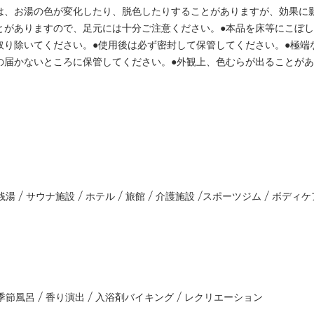
は、お湯の色が変化したり、脱色したりすることがありますが、効果に
とがありますので、足元には十分ご注意ください。●本品を床等にこぼ
取り除いてください。●使用後は必ず密封して保管してください。●極端
の届かないところに保管してください。●外観上、色むらが出ることが
銭湯 / サウナ施設 / ホテル / 旅館 / 介護施設 /スポーツジム / ボディケ
 季節風呂 / 香り演出 / 入浴剤バイキング / レクリエーション