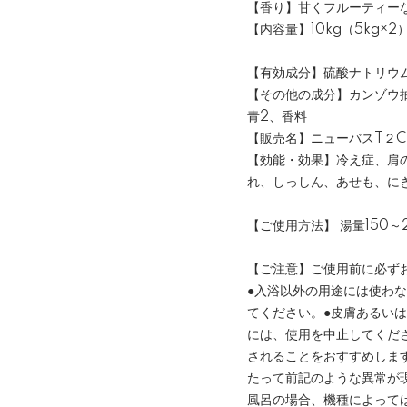
【香り】甘くフルーティーなC
【内容量】10kg（5kg×2
【有効成分】硫酸ナトリウム
【その他の成分】カンゾウ抽
青2、香料
【販売名】ニューバスT２C
【効能・効果】冷え症、肩
れ、しっしん、あせも、に
【ご使用方法】 湯量150
【ご注意】ご使用前に必ず
●入浴以外の用途には使わ
てください。●皮膚あるい
には、使用を中止してくだ
されることをおすすめします
たって前記のような異常が現
風呂の場合、機種によって