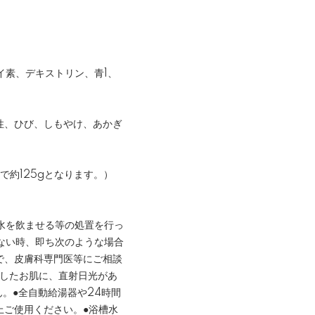
イ素、デキストリン、青1、
性、ひび、しもやけ、あかぎ
で約125gとなります。）
水を飲ませる等の処置を行っ
ない時、即ち次のような場合
で、皮膚科専門医等にご相談
用したお肌に、直射日光があ
。●全自動給湯器や24時間
上ご使用ください。●浴槽水