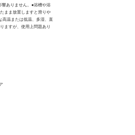
影響ありません。●浴槽や浴
したまま放置しますと滑りや
な高温または低温、多湿、直
ありますが、使用上問題あり
ア