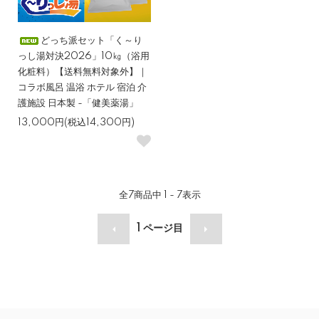
どっち派セット「く～り
っし湯対決2026」10㎏（浴用
化粧料）【送料無料対象外】｜
コラボ風呂 温浴 ホテル 宿泊 介
護施設 日本製 -「健美薬湯」
13,000円(税込14,300円)
全
7
商品中
1 - 7
表示
1
ページ目