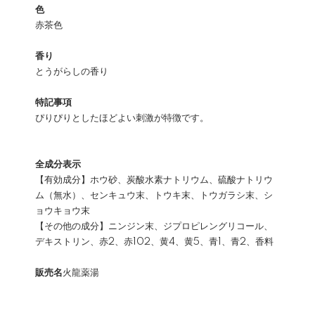
色
赤茶色
香り
とうがらしの香り
特記事項
ぴりぴりとしたほどよい刺激が特徴です。
全成分表示
【有効成分】ホウ砂、炭酸水素ナトリウム、硫酸ナトリウ
ム（無水）、センキュウ末、トウキ末、トウガラシ末、シ
ョウキョウ末
【その他の成分】ニンジン末、ジプロピレングリコール、
デキストリン、赤2、赤102、黄4、黄5、青1、青2、香料
販売名
火龍薬湯