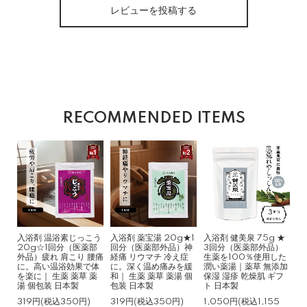
レビューを投稿する
RECOMMENDED ITEMS
入浴剤 温浴素じっこう
入浴剤 薬宝湯 20g★1
入浴剤 健美泉 75g ★
20g☆1回分（医薬部
回分（医薬部外品）神
3回分（医薬部外品）
外品）疲れ 肩こり 腰痛
経痛 リウマチ 冷え症
生薬を100％使用した
に。高い温浴効果で体
に。深く温め痛みを緩
潤い薬湯｜薬草 無添加
を楽に｜ 生薬 薬草 薬
和｜ 生薬 薬草 薬湯 個
保湿 湿疹 乾燥肌 ギフ
湯 個包装 日本製
包装 日本製
ト 日本製
319円(税込350円)
319円(税込350円)
1,050円(税込1,155