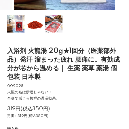
入浴剤 火龍湯 20g★1回分（医薬部外
品）発汗 溜まった疲れ 腰痛に。有効成
分が芯から温める｜ 生薬 薬草 薬湯 個
包装 日本製
009028
火龍の名は伊達じゃない！
全身で感じる抜群の温浴効果。
319円(税込350円)
定価：319円(税込350円)