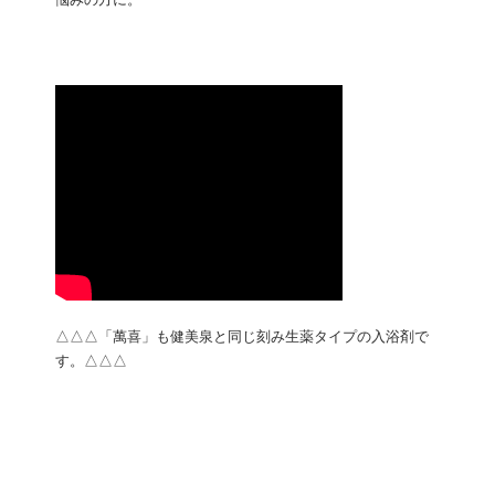
悩みの方に。
△△△「萬喜」も健美泉と同じ刻み生薬タイプの入浴剤で
す。△△△