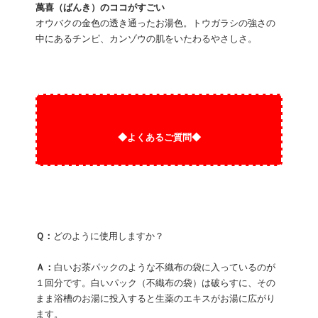
萬喜（ばんき）のココがすごい
オウバクの金色の透き通ったお湯色。トウガラシの強さの
中にあるチンピ、カンゾウの肌をいたわるやさしさ。
◆よくあるご質問◆
Ｑ：
どのように使用しますか？
Ａ：
白いお茶パックのような不織布の袋に入っているのが
１回分です。白いパック（不織布の袋）は破らすに、その
まま浴槽のお湯に投入すると生薬のエキスがお湯に広がり
ます。