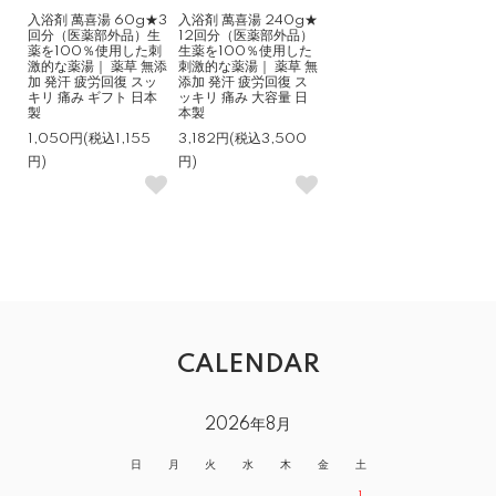
入浴剤 萬喜湯 60g★3
入浴剤 萬喜湯 240g★
回分（医薬部外品）生
12回分（医薬部外品）
薬を100％使用した刺
生薬を100％使用した
激的な薬湯｜ 薬草 無添
刺激的な薬湯｜ 薬草 無
加 発汗 疲労回復 スッ
添加 発汗 疲労回復 ス
キリ 痛み ギフト 日本
ッキリ 痛み 大容量 日
製
本製
1,050円(税込1,155
3,182円(税込3,500
円)
円)
CALENDAR
2026年8月
日
月
火
水
木
金
土
1