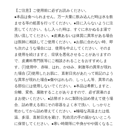
【ご注意】ご使用前に必ずお読みください。
●本品は食べられません。万一大量に飲み込んだ時は水を飲
ませる等の処置を行ってください。●目に入らないように注
意してください。もし入った時は、すぐに水かぬるま湯で
洗い流してください。●皮膚あるいは体質に異常がある場合
は医師に相談してご使用ください。●お肌に合わない時、即
ち次のような場合には、使用を中止してください。そのま
ま使用を続けますと、症状を悪化させることがありますの
で、皮膚科専門医等にご相談されることをおすすめしま
す。(1)使用中、赤味、はれ、かゆみ、刺激等の異常が現れ
た場合 (2)使用したお肌に、直射日光があたって前記のよう
な異常が現れた場合●傷やはれもの、しっしん等、異常のあ
る部位には使用しないでください。●本品は希釈しますと、
分離、変色、腐敗することがありますので、必ず原液のま
まお使いください。●詰替ボトルに製剤を詰め替えて使う場
合、詰め替える前にその容器をよく水で洗い、しっかりと
乾かしてから詰め替えてください。●極端な高温または低
温、多湿、直射日光を避け、乳幼児の手の届かないところ
に保管してください。●寒い時期等に中身がやや固くなるこ