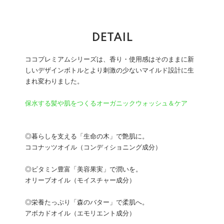
DETAIL
ココプレミアムシリーズは、香り・使用感はそのままに新
しいデザインボトルとより刺激の少ないマイルド設計に生
まれ変わりました。
保水する髪や肌をつくるオーガニックウォッシュ＆ケア
◎暮らしを支える「生命の木」で艶肌に。
ココナッツオイル（コンディショニング成分）
◎ビタミン豊富「美容果実」で潤いを。
オリーブオイル（モイスチャー成分）
◎栄養たっぷり「森のバター」で柔肌へ。
アボカドオイル（エモリエント成分）