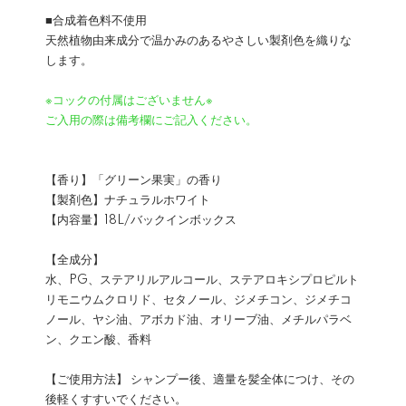
■合成着色料不使用
天然植物由来成分で温かみのあるやさしい製剤色を織りな
します。
※コックの付属はございません※
ご入用の際は備考欄にご記入ください。
【香り】「グリーン果実」の香り
【製剤色】ナチュラルホワイト
【内容量】18L/バックインボックス
【全成分】
水、PG、ステアリルアルコール、ステアロキシプロピルト
リモニウムクロリド、セタノール、ジメチコン、ジメチコ
ノール、ヤシ油、アボカド油、オリーブ油、メチルパラベ
ン、クエン酸、香料
【ご使用方法】 シャンプー後、適量を髪全体につけ、その
後軽くすすいでください。