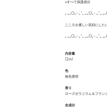
※すべて保護成分
｡.｡｡O｡･.｡*｡.｡｡O｡･.｡*｡.｡
こころを優しい笑顔にした
｡.｡｡O｡･.｡*｡.｡｡O｡･.｡*｡.｡
内容量
12ml
色
無色透明
香り
ローズゼラニウム＆フラン
全成分