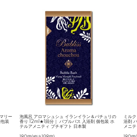
ズマリー
泡風呂 アロマシュシュ イランイラン＆パチュリの
ミルク
個包装
香り 12ml★1回分｜ バブルバス 入浴剤 個包装 ホ
浴剤 
テルアメニティ プチギフト 日本製
メニテ