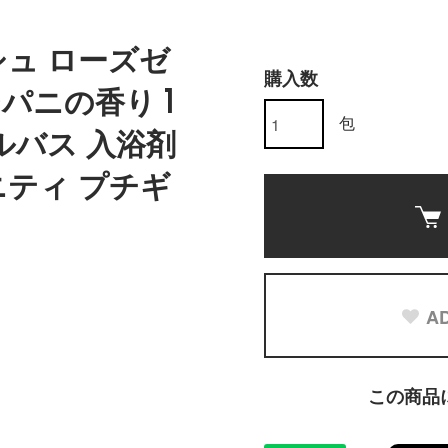
シュ ローズゼ
購入数
パニの香り 1
包
ブルバス 入浴剤
ニティ プチギ
AD
この商品