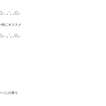
｡O｡･.｡*｡.｡O｡･
い時にオススメ
｡O｡･.｡*｡.｡O｡･
ジパニの香り