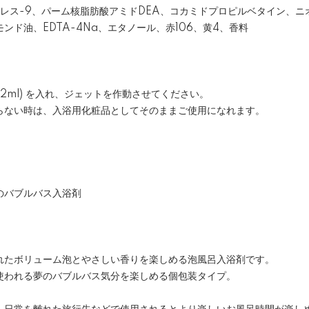
ウレス-9、パーム核脂肪酸アミドDEA、コカミドプロピルベタイン、ニ
ンド油、EDTA-4Na、エタノール、赤106、黄4、香料
 包(12ml) を入れ、ジェットを作動させてください。
らない時は、入浴用化粧品としてそのままご使用になれます。
のバブルバス入浴剤
れたボリューム泡とやさしい香りを楽しめる泡風呂入浴剤です。
使われる夢のバブルバス気分を楽しめる個包装タイプ。