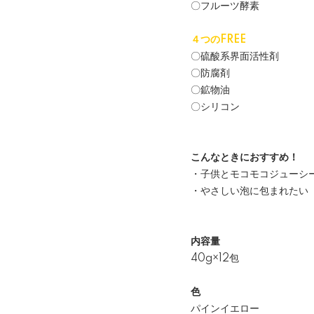
〇フルーツ酵素
４つのFREE
〇硫酸系界面活性剤
〇防腐剤
〇鉱物油
〇シリコン
こんなときにおすすめ！
・子供とモコモコジューシ
・やさしい泡に包まれたい
内容量
40g×12包
色
パインイエロー