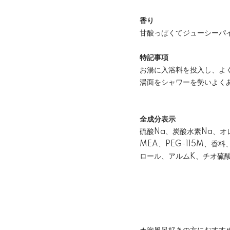
香り
甘酸っぱくてジューシーパ
特記事項
お湯に入浴料を投入し、よ
湯面をシャワーを勢いよく
全成分表示
硫酸Na、炭酸水素Na、オ
MEA、PEG-115M、
ロール、アルムK、チオ硫酸N