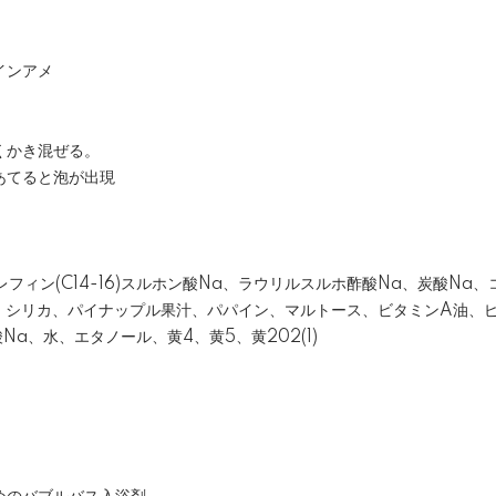
インアメ
くかき混ぜる。
あてると泡が出現
レフィン(C14-16)スルホン酸Na、ラウリルスルホ酢酸Na、炭酸Na
香料、シリカ、パイナップル果汁、パパイン、マルトース、ビタミンA油、
a、水、エタノール、黄4、黄5、黄202(1)