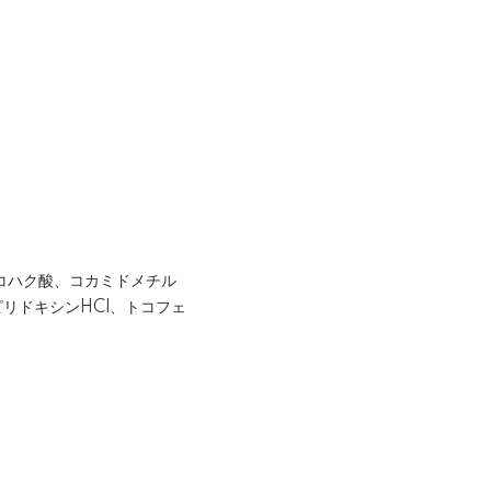
、コハク酸、コカミドメチル
ピリドキシンHCl、トコフェ