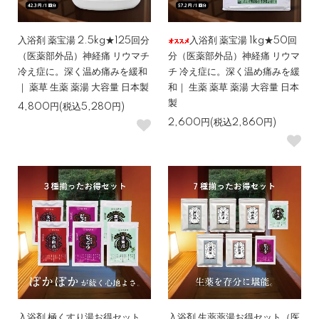
入浴剤 薬宝湯 2.5kg★125回分
入浴剤 薬宝湯 1kg★50回
（医薬部外品）神経痛 リウマチ
分（医薬部外品）神経痛 リウマ
冷え症に。深く温め痛みを緩和
チ 冷え症に。深く温め痛みを緩
｜ 薬草 生薬 薬湯 大容量 日本製
和｜ 生薬 薬草 薬湯 大容量 日本
製
4,800円(税込5,280円)
2,600円(税込2,860円)
入浴剤 極くすり湯お得セット
入浴剤 生薬薬湯お得セット（医