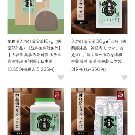
業務用入浴剤 薬宝湯10kg（医
入浴剤 薬宝湯 20g★1回分（医
薬部外品）【送料無料対象外】
薬部外品）神経痛 リウマチ 冷
｜大容量 薬湯 温浴施設 ホテル
え症に。深く温め痛みを緩和｜
宿泊施設 介護施設 日本製
生薬 薬草 薬湯 個包装 日本製
13,850円(税込15,235円)
319円(税込350円)