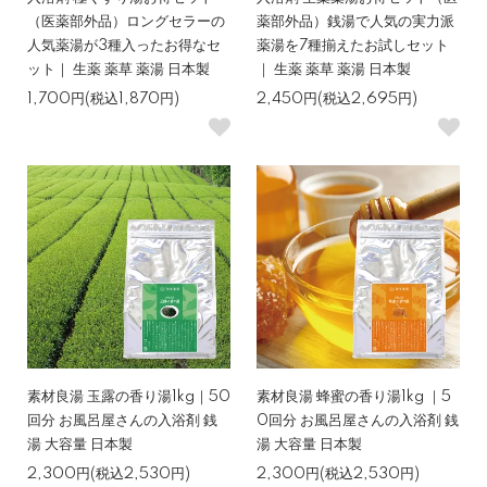
（医薬部外品）ロングセラーの
薬部外品）銭湯で人気の実力派
人気薬湯が3種入ったお得なセ
薬湯を7種揃えたお試しセット
ット｜ 生薬 薬草 薬湯 日本製
｜ 生薬 薬草 薬湯 日本製
1,700円(税込1,870円)
2,450円(税込2,695円)
素材良湯 玉露の香り湯1kg｜50
素材良湯 蜂蜜の香り湯1kg ｜5
回分 お風呂屋さんの入浴剤 銭
0回分 お風呂屋さんの入浴剤 銭
湯 大容量 日本製
湯 大容量 日本製
2,300円(税込2,530円)
2,300円(税込2,530円)