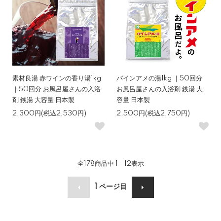
素材良湯 赤ワインの香り湯1kg
パインアメの湯1kg ｜50回分
｜50回分 お風呂屋さんの入浴
お風呂屋さんの入浴剤 銭湯 大
剤 銭湯 大容量 日本製
容量 日本製
2,300円(税込2,530円)
2,500円(税込2,750円)
全
178
商品中
1 - 12
表示
1
ページ目