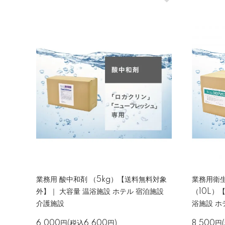
業務用 酸中和剤 （5kg）【送料無料対象
業務用衛生
外】｜ 大容量 温浴施設 ホテル 宿泊施設
（10L）
介護施設
浴施設 ホ
6,000円(税込6,600円)
8,500円